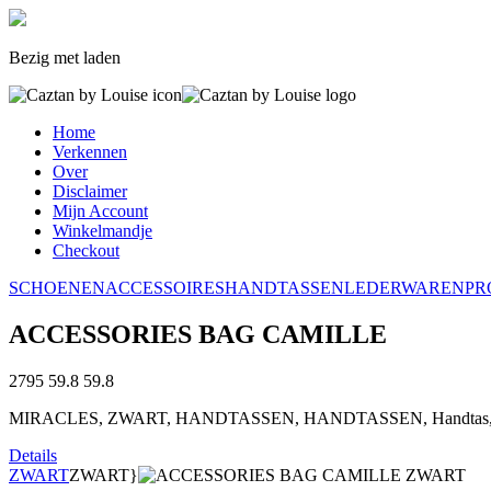
Bezig met laden
Home
Verkennen
Over
Disclaimer
Mijn Account
Winkelmandje
Checkout
SCHOENEN
ACCESSOIRES
HANDTASSEN
LEDERWAREN
PR
ACCESSORIES BAG CAMILLE
2795
59.8
59.8
MIRACLES, ZWART, HANDTASSEN, HANDTASSEN, Handtas, Handt
Details
ZWART
ZWART}