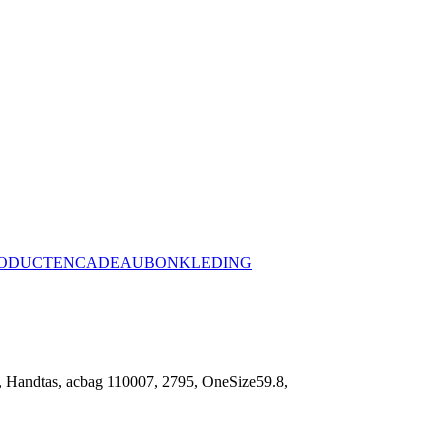
ODUCTEN
CADEAUBON
KLEDING
as, acbag 110007, 2795, OneSize59.8,