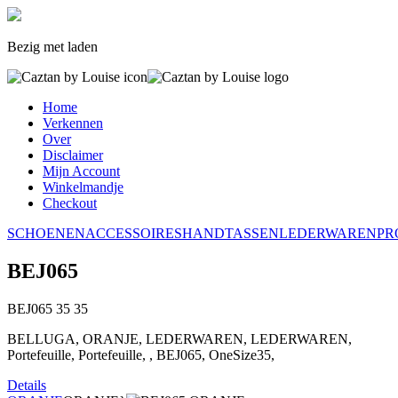
Bezig met laden
Home
Verkennen
Over
Disclaimer
Mijn Account
Winkelmandje
Checkout
SCHOENEN
ACCESSOIRES
HANDTASSEN
LEDERWAREN
PR
BEJ065
BEJ065
35
35
BELLUGA, ORANJE, LEDERWAREN, LEDERWAREN,
Portefeuille, Portefeuille, , BEJ065, OneSize35,
Details